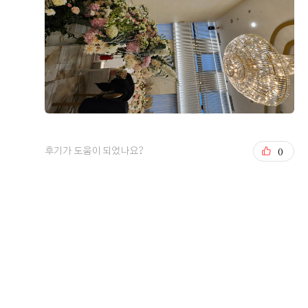
결혼 준비를 하면서 가장 중요하게 생각했던 것은 교통, 식
사, 그리고 예식 분위기였습니다. 웨딩투어 당일에 첫번째
로 상암에 있는 월드컵 컨벤션을 가서 상담을 진행했고 두
번째는 시청역에 위치한 오펠리스 웨딩컨벤션을 방문해 상
담을 진행했습니다 계약은 오펠리스로 했기 때문에 오펠리
더 보기
스 관련해서 직접 경험한 후기를 남겨보려고 합니다. 오펠
리스 웨딩홀은 퍼시픽타워 20층에 있습니다 상담후기 오펠
0
후기가 도움이 되었나요?
0
후기가 도움이 되었나요?
리스 웨딩컨벤션은 시청역과 서울역 모두에서 접근성이 좋
아 하객들이 방문하기 편한 위치라는 점이 가장 먼저 마음
에 들었습니다. 저희도 당일에 지하철을 타고 움직였기 때
문에 하객들이 오면 어떻게 올지 생각하며 동선을 그려봤
홍승범, 연지윤
2026-08-03
32명 읽음
고 1, 2호선이 같이 있는 위치에 서울 중심지라 접근성이
나쁘지 않다고 생각했습니다 엘레베이터를 내리자마자 큰
배너가 먼저 보이고 신랑신부 사진이 하객들을 맞이하는
느낌인데 단독홀이라 이런게 가능한가 싶었습니다 상담은
예약 시간에 맞춰 진행됐고, 담당 직원분이 예식 진행 방식
+6
부터 비용 구성, 계약 시 포함 사항까지 하나하나 자세하게