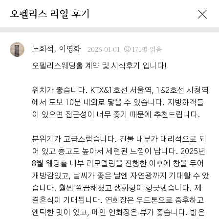
오펠리스 리얼 후기
이벤트 · 프로모션
오펠리스 리얼후기
오펠리스 소식
예비부
노희석, 이영화
2026-01-01
171명 읽음
오펠리스웨딩홀 계약 및 시식후기 입니다!
위치가 좋습니다. KTX&1호선 서울역, 1&2호선 시청역
에서 도보 10분 내외로 닿을 수 있습니다. 지방하객들
이 있으면 접근성이 너무 좋기 때문에 추천드립니다.
분위기가 고급스럽습니다. 건물 내부가 대리석으로 되
어 있고 층고도 높아서 세련된 느낌이 납니다. 2025년
8월 웨딩홀 내부 리모델링을 진행한 이후에 창을 두어
개방감있고, 날씨가 좋은 날엔 자연광까지 기대할 수 았
습니다. 훨씬 깔끔해졌고 생화향이 향긋했습니다. 제
결혼식이 기대됩니다. 연회장은 우드톤으로 중후하고
엔틱한 멋이 있고, 메인 연회장은 뷰가 좋습니다. 밝은