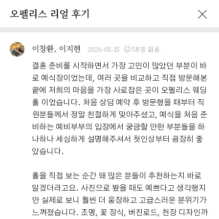
오펠리스 리얼 후기
이벤트 · 프로모션
오펠리스 리얼후기
오펠리스 소식
예비부
이창환, 이지현
2026-05-15
58명 읽음
결혼 준비를 시작하면서 가장 고민이 많았던 부분이 바
로 예식장이었는데, 여러 곳을 비교하고 직접 방문해본
끝에 저희의 마음을 가장 사로잡은 곳이 오펠리스 웨딩
홀 이었습니다. 처음 상담 예약 후 방문했을 때부터 직
원분들께서 정말 친절하게 맞아주셨고, 예식을 처음 준
비하는 예비부부의 입장에서 궁금할 만한 부분들을 하
나하나 세심하게 설명해주셔서 첫인상부터 굉장히 좋
았습니다.
홀을 직접 보는 순간 왜 많은 분들이 추천하는지 바로
알겠더라고요. 사진으로 봤을 때도 예쁘다고 생각했지
만 실제로 보니 훨씬 더 웅장하고 고급스러운 분위기가
느껴졌습니다. 조명, 꽃 장식, 버진로드, 천장 디자인까