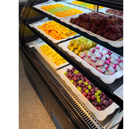
설명해 주셨습니다. 궁금한 부분을 질문해도 부담 없이 답
변해 주셔서 편안한 분위기에서 상담을 받을 수 있었습니
다. 어느정도 상담이 진행된 후에는 직접 예식장을 보여주
시고 음악도 틀어주시면서 실제로 이렇게 진행되고 구성이
된다고 말씀해주셨고 저희끼리 계약을 할지말지 고민할 수
저희 같은 경우에는 지방 하객 분들이 많아 교통편이 중요
있는 시간도 충분히 주셔서 좋았습니다. 사진을 찍을 수 있
한지라 서울역 주변에 위치해있는 오펠리스 웨딩홀을 찾아
는 공간도 마련되어 있어서 일찍온 친구들과 충분한 시간
가게 되었습니다. 처음 찾아갔을 때 식장이 20층이라고 해
을 보낼수도 있습니다 무엇보다 마음에 들었던 것은 연회
서 올라오는데 힘들면 어떡하나 라는 걱정도 있었는데 신
장이 통유리에 광화문, 인왕산까지 보이는 뷰라서 답답한
식 전용 엘레베이터가 따로 있었고 속도도 빨라서 그 부분
더 보기
느낌이 들지 않아서 좋았습니다 주차 결혼식장에 갈때 전
에 대한 걱정은 완전히 사라졌습니다. 그리고 나서 로비에
철도 좋지만 자차를 가져오신 분이 많은데 오펠리스 웨딩
들어서자마자 높은 층고가 주는 시원한 개방감과 깔끔한
0
후기가 도움이 되었나요?
홀은 주차 공간이 아주 여유롭습니다 평일에는 오피스 건
인테리어를 보는 순간부터 맘에 들었습니다. 저희는 처음
물로 쓰여서 지하 주차장이 넉넉하게 있는데 주말에는 직
부터 어두운 홀 대신 밝은 식장을 찾고 있었는데, 이곳은 통
장인들이 출근하지 않다보니 온전히 예식장 방문 인원만
창으로 자연광이 은은하게 어우러지는 환한 분위기였습니
주차장을 쓴다고 합니다 지하 5층까지 주차장이 마련되어
다. 여기에 깔끔한 화이트 톤의 식장 이미지와 예쁜 생화
주원국, 임다미
2026-08-03
26명 읽음
있고 단독홀이라 다른 예식 하객들과 겹칠 일이 없어서 주
장식들까지 잘 어울리게 세팅되어 있어서 전반적으로 모든
차도 매우 넉넉하게 가능합니다 시식 시식을 진행했을때도
요소가 좋았던 것 같습니다. ?하객분들을 모시는 공간인
도착하자마자 직원들이 예약 확인 후 안내를 해주셨고 미
만큼 본식장 못지않게 연회장도 중요하게 살펴보았는데,