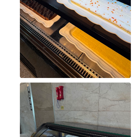
결혼 준비를 하면서 가장 중요하게 생각했던 것은 교통, 식
사, 그리고 예식 분위기였습니다. 웨딩투어 당일에 첫번째
로 상암에 있는 월드컵 컨벤션을 가서 상담을 진행했고 두
번째는 시청역에 위치한 오펠리스 웨딩컨벤션을 방문해 상
담을 진행했습니다 계약은 오펠리스로 했기 때문에 오펠리
더 보기
스 관련해서 직접 경험한 후기를 남겨보려고 합니다. 오펠
리스 웨딩홀은 퍼시픽타워 20층에 있습니다 상담후기 오펠
0
후기가 도움이 되었나요?
리스 웨딩컨벤션은 시청역과 서울역 모두에서 접근성이 좋
아 하객들이 방문하기 편한 위치라는 점이 가장 먼저 마음
에 들었습니다. 저희도 당일에 지하철을 타고 움직였기 때
문에 하객들이 오면 어떻게 올지 생각하며 동선을 그려봤
홍승범, 연지윤
2026-08-03
30명 읽음
고 1, 2호선이 같이 있는 위치에 서울 중심지라 접근성이
나쁘지 않다고 생각했습니다 엘레베이터를 내리자마자 큰
배너가 먼저 보이고 신랑신부 사진이 하객들을 맞이하는
느낌인데 단독홀이라 이런게 가능한가 싶었습니다 상담은
예약 시간에 맞춰 진행됐고, 담당 직원분이 예식 진행 방식
+6
부터 비용 구성, 계약 시 포함 사항까지 하나하나 자세하게