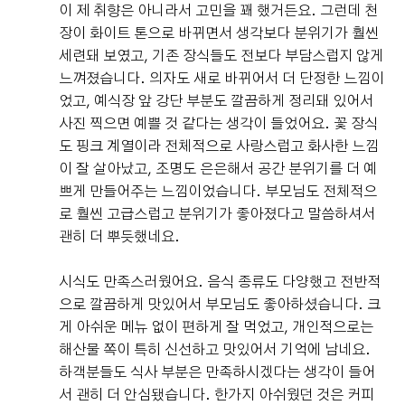
이 제 취향은 아니라서 고민을 꽤 했거든요. 그런데 천
장이 화이트 톤으로 바뀌면서 생각보다 분위기가 훨씬
세련돼 보였고, 기존 장식들도 전보다 부담스럽지 않게
느껴졌습니다. 의자도 새로 바뀌어서 더 단정한 느낌이
었고, 예식장 앞 강단 부분도 깔끔하게 정리돼 있어서
사진 찍으면 예쁠 것 같다는 생각이 들었어요. 꽃 장식
도 핑크 계열이라 전체적으로 사랑스럽고 화사한 느낌
이 잘 살아났고, 조명도 은은해서 공간 분위기를 더 예
쁘게 만들어주는 느낌이었습니다. 부모님도 전체적으
로 훨씬 고급스럽고 분위기가 좋아졌다고 말씀하셔서
괜히 더 뿌듯했네요.
시식도 만족스러웠어요. 음식 종류도 다양했고 전반적
으로 깔끔하게 맛있어서 부모님도 좋아하셨습니다. 크
게 아쉬운 메뉴 없이 편하게 잘 먹었고, 개인적으로는
해산물 쪽이 특히 신선하고 맛있어서 기억에 남네요.
하객분들도 식사 부분은 만족하시겠다는 생각이 들어
서 괜히 더 안심됐습니다. 한가지 아쉬웠던 것은 커피