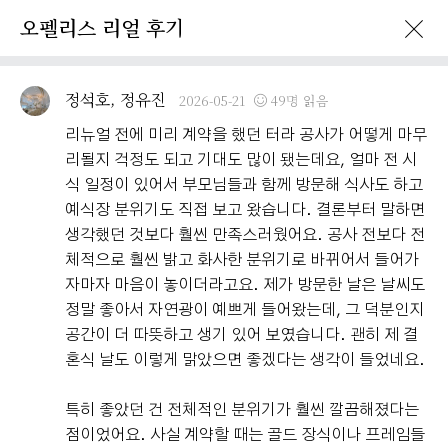
오펠리스 리얼 후기
이벤트 · 프로모션
오펠리스 리얼후기
오펠리스 소식
예비부
정석호, 정유진
2026-05-21
49명 읽음
리뉴얼 전에 미리 계약을 했던 터라 공사가 어떻게 마무
리될지 걱정도 되고 기대도 많이 됐는데요, 얼마 전 시
식 일정이 있어서 부모님들과 함께 방문해 식사도 하고
예식장 분위기도 직접 보고 왔습니다. 결론부터 말하면
생각했던 것보다 훨씬 만족스러웠어요. 공사 전보다 전
체적으로 훨씬 밝고 화사한 분위기로 바뀌어서 들어가
자마자 마음이 놓이더라고요. 제가 방문한 날은 날씨도
정말 좋아서 자연광이 예쁘게 들어왔는데, 그 덕분인지
공간이 더 따뜻하고 생기 있어 보였습니다. 괜히 제 결
혼식 날도 이렇게 맑았으면 좋겠다는 생각이 들었네요.
특히 좋았던 건 전체적인 분위기가 훨씬 깔끔해졌다는
점이었어요. 사실 계약할 때는 골드 장식이나 프레임들