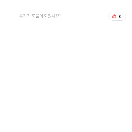
오펠리스 웨딩 고객님들께서
0
직접 작성해주신 소중한 후기입니다.
후기가 도움이 되었나요?
리얼 후기 쓰기
문동욱, 양형경
2026-08-05
5명 읽음
+4