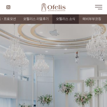
 · 프로모션
오펠리스 리얼후기
오펠리스 소식
예비부부코칭