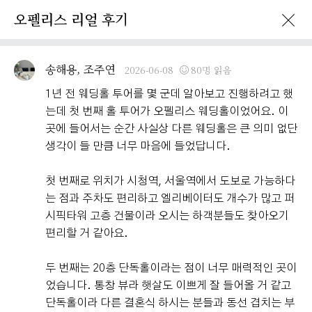
오펠리스 리얼 후기
이벤트 · 프로모션
오펠리스 리얼후기
오펠리스 소식
예비부
송해용, 조주연
2026-06-08
80명 읽음
1년 전 웨딩홀 투어를 몇 군데 알아보고 진행하려고 했
는데 첫 번째 홀 투어가 오펠리스 웨딩홀이었어요. 이
곳에 들어서는 순간 사실상 다른 웨딩홀은 큰 의미 없단
생각이 들 만큼 너무 마음에 들었답니다.
첫 번째로 위치가 시청역, 서울역에서 도보로 가능하다
는 점과 주차도 편리하고 엘리베이터도 개수가 많고 퍼
시픽타워 고층 건물이라 오시는 하객분들도 찾아오기
편리할 거 같아요.
두 번째는 20층 단독홀이라는 점이 너무 매력적인 곳이
었습니다. 통창 뷰라 햇살도 이쁘게 잘 들어올 거 같고
단독홀이라 다른 결혼식 하시는 분들과 동선 겹치는 부