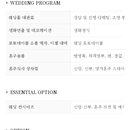
WEDDING PROGRAM
웨딩홀 대관료
상담 및 진행 디렉팅, 조명·빔
생화연출 및 데코레이션
생화장식
포토테이블 소품 액자, 이젤 대여
웨딩 포토테이블
혼구용품
방명록, 하객명부, 펜, 장갑, 
혼주식사 상차림
신랑, 신부, 양가혼주 스테이크
ESSENTIAL OPTION
웨딩 컨시어즈
신랑·신부, 혼주 의전 및 예식 