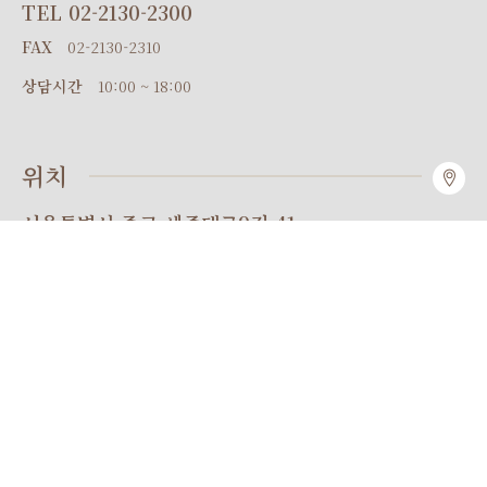
TEL
02-2130-2300
FAX
02-2130-2310
상담시간
10:00 ~ 18:00
위치
서울특별시 중구 세종대로9길 41
퍼시픽타워 20F 오펠리스
지번주소
서울 중구 서소문동 135
네비게이션
오펠리스
SNS
오펠리스 인스타그램