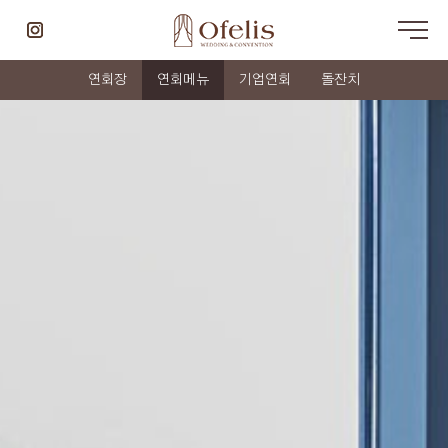
연회장
연회메뉴
기업연회
돌잔치