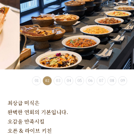
01
02
03
04
05
06
07
08
09
최상급 미식은
완벽한 연회의 기본입니다.
오감을 만족시킬
오픈 & 라이브 키친