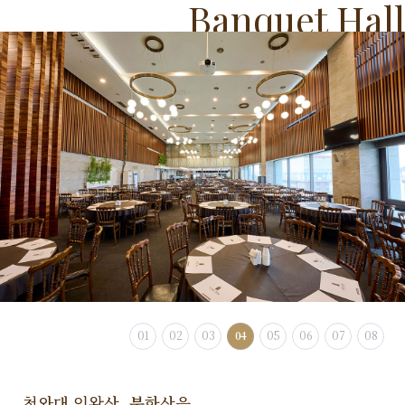
Banquet
Hall
01
02
03
04
05
06
07
08
청와대 인왕산, 북한산을