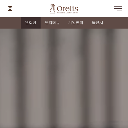
연회장
연회메뉴
기업연회
돌잔치