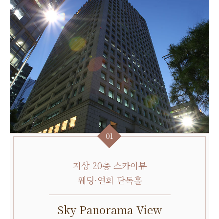
01
지상 20층 스카이뷰
웨딩·연회 단독홀
Sky Panorama View