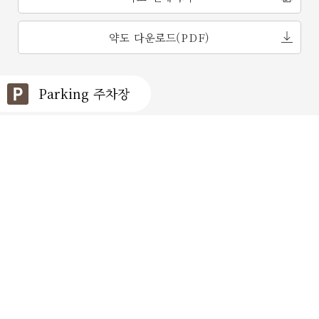
약도 다운로드(PDF)
Parking 주차장
주차장 이용 안내
숭례문 맞은편, 상공회의소 건물 뒤편
퍼시픽타워 지하주차장
3시간 무료주차 가능
아름다운 황비와