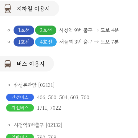
지하철 이용시
1호선
2호선
시청역 9번 출구 → 도보 4분
1호선
4호선
서울역 3번 출구 → 도보 7분
버스 이용시
삼성본관앞 [02131]
406, 500, 504, 603, 700
간선버스
1711, 7022
지선버스
시청역8번출구 [02132]
790, 799
일반버스