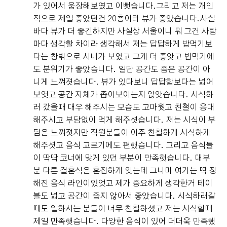
가 있어서 웅장해보였고 이뻣습니다.그리고 저는 개인
적으로 제일 좋았던건 20층이라 뷰가 좋았습니다.사실
바다 뷰가 더 좋긴하지만 사실상 서울이니 뭐 그건 사람
마다 생각할 차이라 생각해서 저는 답답하게 밥먹기보
다는 창밖으로 시내가 보였고 그게 더 좋앗고 밥먹기에
도 분위기가 좋았습니다. 일단 공간도 좁은 공간이 아
니게 느껴졋습니다. 뷰가 있다보니 답답함보다는 넓어
보엿고 공간 자체가 좁아보이는지 않앗습니다. 시식하
러 갔을때 대우 해주시는 모습도 고마웟고 친철이 응대
해주시고 부담없이 먹게 해주셧습니다. 저는 시식이 부
담은 느껴졋지만 직원분들이 아주 친철하게 시식하게
해주셧고 음식 고르기에도 편했습니다. 그리고 음식들
이 딱딱 코너에 맞게 있던 부분이 만족햇습니다. 대부
분 다른 결혼식은 혼잡하게 잇는데 그나마 여기는 딱 정
해진 음식 라인이있엇고 제가 중요하게 생각한거 테이
블도 넓고 공간이 좁지 않아서 좋았습니다. 시식하러갈
때도 일하시는 분들이 너무 친철하셨고 저는 시식할때
제일 만족햇습니다. 다양한 음식이 있어 더더욱 만족했