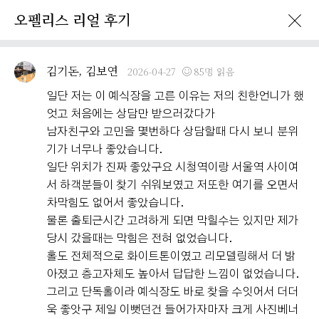
오펠리스 리얼 후기
이벤트 · 프로모션
오펠리스 리얼후기
오펠리스 소식
예비부
김기돈, 김보연
2026-04-27
85명 읽음
일단 저는 이 예식장을 고른 이유는 저의 친한언니가 했
엇고 처음에는 상담만 받으러갔다가
남자친구와 고민을 몇번하다 상담할때 다시 보니 분위
기가 너무나 좋았습니다.
일단 위치가 진짜 좋았구요 시청역이랑 서울역 사이여
서 하객분들이 찾기 쉬워보였고 저또한 여기를 오면서
차막힘도 없어서 좋았습니다.
물론 출퇴근시간 고려하게 되면 막힐수는 있지만 제가
당시 갔을때는 막힘은 전혀 없었습니다.
홀도 전체적으로 화이트톤이였고 리모델링해서 더 밝
아졌고 층고자체도 높아서 답답한 느낌이 없었습니다.
그리고 단독홀이라 예식장도 바로 찾을 수잇어서 더더
욱 좋앗구 제일 이뻣던건 들어가자마자 크게 사진베너