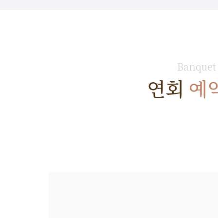
Banquet
연회
예약