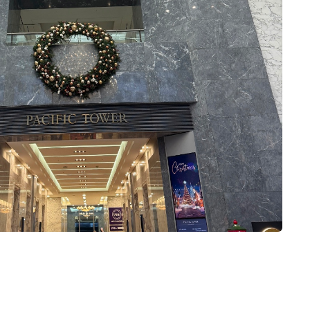
주원국, 임다미
0
2026-08-03
17명 읽음
+6
서울에서 교통이 편리한 예식장을 찾는 것
이 가장 중요한 조건이었습니다. 저희뿐만
아니라 지방에서 오시는 하객분들도 많은
편이라 KTX나 대중교통으로 이동하기 편
한 위치를 우선적으로 고려했는데, 오펠리
더 보기
스는 접근성이 정말 뛰어나 만족스러웠습
니다. 주차도 300대 이상 가능하고 이용