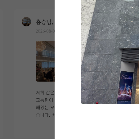
홍승범, 연지윤
0
2026-08-03
16명 읽음
+6
저희 같은 경우에는 지방 하객 분들이 많아
교통편이 중요한지라 서울역 주변에 위치
해있는 오펠리스 웨딩홀을 찾아가게 되었
습니다. 처음 찾아갔을 때 식장이 20층이
라고 해서 올라오는데 힘들면 어떡하나 라
더 보기
는 걱정도 있었는데 신식 전용 엘레베이터
가 따로 있었고 속도도 빨라서 그 부분에