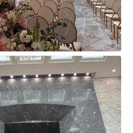
비부부코칭
w