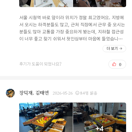
서울 시청역 바로 앞이라 위치가 정말 최고였어요. 지방에
서 오시는 하객분들도 많고, 근처 직장에서 근무 중 오시는
분들도 많아 교통을 가장 중요하게 봤는데, 지하철 접근성
이 너무 좋고 찾기 쉬워서 첫인상부터 마음에 들었습니다.
근처 다른 웨딩홀들도 찾아봤지만 오펠리스 웨딩홀은 최근
더 보기
리모델링을 해서 그런지 로비부터 홀, 신부대기실까지 전
체적으로 시설이 굉장히 깔끔하고 세련된 분위기였어요.
0
후기가 도움이 되었나요?
엘레베이터에서 내리자마자 보이는 로비가 높은 층고에 밝
은 대리석 인테리어라 첫인상이 “밝고 고급지다”는 느낌이
었습니다. 특히 단독홀이라는 점이 정말 큰 장점이었어요.
다른 예식과 겹치지 않아 복잡하지 않고, 예식시간도 타 웨
장덕재, 김태연
2026-05-26
84명 읽음
딩홀보다 여유로운 80분이라 저희 하객분들만 여유롭게 이
용할 수 있다는 점이 좋았습니다. 홀 자체도 층고가 높아서
답답한 느낌이 전혀 없고 밝고 개방감 있는 분위기라 실제
로 들어갔을 때 훨씬 웅장하고 예뻤어요. 꽃장식이나 조명
도 고급스우면서 사랑스러운 느낌이라 전체적인 예식 분위
+4
기가 너무 좋았고 기대됐습니다. 뷔페 시식도 만족스러웠