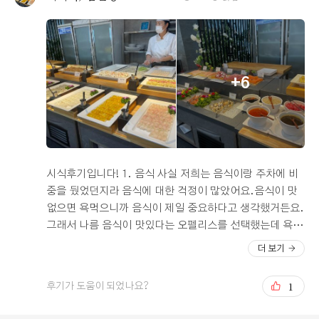
원분들의 프로페셔널한 모습도 인상깊었어요. 계약 후 바
로 단톡을 만들어주시고, 그쪽으로 각종 문의나 응대 진행
해주는데 더 비싼 홀에서도 받을 수 없었던 서비스로 확실
히 오래 웨딩홀을 운영한 경력이 느껴지더라구요. 식장 내
메이크업, 한복 가능한 본뇌르라는 업체도 친절하게 안내
+6
해주셨고, 양가 부모님들 편하게 앉아 메이크업 받을 수 있
는 메이크업룸도 있어서 예식 당일에는 걱정없이 부모님
모실 수 있을 것 같습니다. 또, 오펠리스 검색하면 본식 스
냅, 아이폰 스냅 사례가 꽤 많이 나오고 사진들도 다 깔끔하
게 나오는 편인 것 같아서 스냅 업체 고를 때도 큰 어려움이
없었어요. 밝은 홀에 깔끔한 느낌 좋아하시면 한번쯤 가서
시식후기입니다! 1. 음식 사실 저희는 음식이랑 주차에 비
상담 받아보시면 좋을 것 같고 얼른 시식도 하고 싶어지네
중을 뒀었던지라 음식에 대한 걱정이 많았어요.음식이 맛
요 ㅎㅎ 부모님들도 웨딩홀 방문하셨을 때 마음에 들어 하
없으면 욕먹으니까 음식이 제일 중요하다고 생각했거든요.
셨습니다! #중구웨딩홀 #시청웨딩홀 #서울역웨딩홀 #오
그래서 나름 음식이 맛있다는 오펠리스를 선택했는데 욕
펠리스웨딩 #단독웨딩홀
먹을 정도로 음식이 맛 없지는 않았으나 중간정도의 퀄리
더 보기
티로 특출나게 맛있는 요리는 없었으며, 공급가액에 대비
하여 약간 비싼 느낌을 받았어요. 부모님들은 괜찮다고 하
1
후기가 도움이 되었나요?
시긴 했어요! 그 중에 아쉬운거는 다른것보다 과일의 종류
가 너무 없다는 느낌을 받았어요ㅠㅠ그 외에는 타사 대비