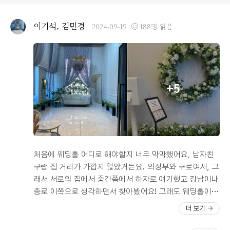
비슷한 음식 구성이었어요! 2. 동선 2.1. 생각보다 연회장
이 엄청 크지는 않아요ㅠㅠ음식들이 있는 연회장에 있으면
이기석, 김민경
2024-09-19
188명 읽음
동선이 상관없고 편할거같아요! 근데 연회장 한쪽이 만석
일때 반대쪽에 련회장을 열어줘요! 거기에서 식사하시는
분들은 불편하실거같긴해요. 3. 서비스 직원분들이 엄청
친절하시고, 빈그릇을 잘 치워주시는 등 서비스의 품질은
아주 높았답니다!! 개인적인 의견으로는 가지수를 조금 더
+5
높였으면 좋겠어요! 그리고전반적인 음식의 맛이 높아졌으
면 싶다. 그 이유는 하객에게 기억에 남는건 예식이 아니라
주차와 음식이기 때문이 아닐까란 생각이 강하기 때문이예
여! 전반적으로 예식장, 연회장 평타이상이지만 가격대비
조금 아쉽다는 생각이 들어요ㅠㅠ
처음에 웨딩홀 어디로 해야할지 너무 막막했어요, 남자친
구랑 집 거리가 가깝지 않았거든요. 의정부와 구로여서, 그
래서 서로의 집에서 중간쯤에서 하자로 얘기했고 강남이나
종로 이쪽으로 생각하면서 찾아봤어요! 그래도 웨딩홀이
너무 많다 보니까 막막했어요..저희는 손님 위주로 생각하
더 보기
게됬고 다른것보다 주차랑 음식이 1순위였어요! 그러다 인
터넷에서 찾다보니까 여기를 발견했어요! 후기를 보는데