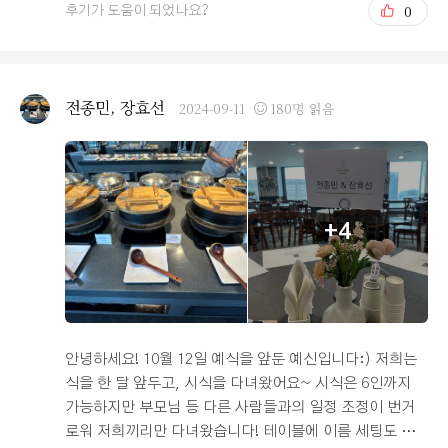
0
후기가 도움이 되었나요?
사실 그때부터 제 마음속에 1순위가 됬었어요! 그래서 웨딩
홀투어할때 제일 기대되는 곳 중에 한 곳이였어요! 저희는
웨딩홀 투어할때 차를 가지고 다니지는 않았어요! 저희가
하루에 4군데를 예약 잡았거든요! 주말이여서 차를 가지고
전종민, 장효선
2024-09-11
180명 읽음
가면 예약 시간을 못 맞출거같기도 했고 대중교통 이용시
어떤지 볼려고 했거든요! “오펠리스”는 시청역에서 내려서
찾기 어렵지 않았어요! 한 5분? 걸으면 바로 나오더라구요!
일단 역에서 가까워서 합격이였어요! 엘레베이터도 웨딩홀
전용이 4개나 있어서 걱정이 없어요! 그리고 상담하는데 다
+4
른데서는 해주지 않았던걸 해줬어요, 홀에 가서 진짜 예식
처럼 조명이 어떻게 들어오는지 보여주면서 신랑을 걷게
했어요, 그리고 저도! 그러면서 단상에 서보게도 하고 행진
도 해보게 했어요! 어떻게 진행되는지 보여주면서 어떤 느
낌인지 보여줬어요! 저는 이 부분이 진짜 마음에 들었고 신
랑도 이 부분이 마음에 들었다고 했어요! 완전 다른 느낌이
안녕하세요! 10월 12일 예식을 앞둔 예신입니다:) 저희는
라고! 그리고 식 간격이 90분이라 여유도 있을거같아서 전
식을 한 달 앞두고, 시식을 다녀왔어요~ 시식은 6인까지
마음에 들었어요! 예전에 저희 동생 결혼식떄 70분이였는
가능하지만 부모님 등 다른 사람들과의 일정 조정이 번거
데 너무 정신이 없었거든요ㅠㅠ어머님들 촛불키는것도 알
로워 저희끼리만 다녀왔습니다! 테이블에 이름 세팅도 해