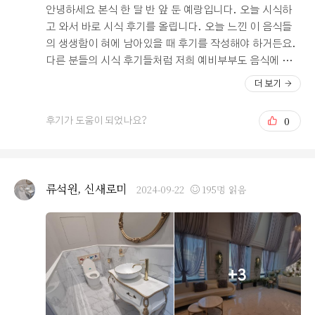
안녕하세요 본식 한 달 반 앞 둔 예랑입니다. 오늘 시식하
고 와서 바로 시식 후기를 올립니다. 오늘 느낀 이 음식들
의 생생함이 혀에 남아있을 때 후기를 작성해야 하거든요.
다른 분들의 시식 후기들처럼 저희 예비부부도 음식에 대
한 걱정이 많았습니다. 여러 예식을 다녀보고, 지인들의 말
더 보기
을 들어봐도 사실상 기억에 가장 많이 남고, 이야기가 많이
나오는 것이 바로 음식이기 때문이죠. 저희는 예신의 부모
0
후기가 도움이 되었나요?
님이 지방에 계시기 때문에 저의 부모님 두 분, 동생 부부,
그리고 저희 둘 이렇게 6명이서 시식을 하게 되었습니다.
기대감을 품고 피로연장에 들어갔습니다. 일단 음식 맛을
보기 전, 음식들의 배열과 위치가 너무 마음에 들었습니다.
류석원, 신새로미
2024-09-22
195명 읽음
대부분의 다른 웨딩홀들은 음식들이 여기저기 분산되어있
어서, 동선도 피곤할 뿐더러 음식의 위치도 찾기 힘들었었
는데 오펠리스 웨딩은 음식들이 'ㄷ' 자 형태로 되어있어서
한 눈에 음식들이 들어오고, 동선도 편했기 때문입니다. 음
식을 가져와서 먹어보는데, 한식, 양식, 중식, 일식 등 대부
+3
분의 음식들이 기대 이상이었고, 특히 잔치국수와 메밀국
수가 인상 깊었습니다. 물론 모든 게 다 완벽할 수는 없겠
지만 제가 입맛이 까다로운 편인데, 대부분의 음식들이 가