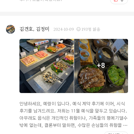
낌이라고 저는 크게는 못느꼈어요) 제가 느낀점이였어요
을 추천해주셨는데 너무 운좋게도 저희가 제일 마음이 갔
전반적으로 음식도 맛있고 먹을게 많아서 저랑 부모님들은
던 이 오펠리스 웨딩홀에서 결혼을 할 수 있게 되었네요 ㅎ
그래도 대접하기에 아쉽지 않을거 같다 했습니다! 단점 1.2
ㅎ 그에 대한 후기입니다. 우선 저희가 제일 많이 고려했던
번 정도만 개선됐으면.. 하는 작은 바램이 있었습니다 ㅠ
요소 1. 밝은홀 2. 지방에서 올라오시는 가족이 많기에 교
김견호, 김정미
2024-10-09
193명 읽음
ㅠ 그래도 만족해요! 이제 식날을 기다리기만 하면 될거 같
통편이 편리할 것 3. 역과 가까운 홀일것 4. 식사가 뷔페식
아요 >.<
이고 퀄리티가 많이 떨어지지 않는 곳 5. 하객이 250-300
명까지는 충분히 들어갈 수 있는 곳 이정도 였어요. 그런
부분에서 밝고 서울역과 가깝고 시청역에서 가깝고 뷔페식
이고 단독으로 홀과 식당을 쓸 수 있는 오펠리스가 딱 좋았
+8
던 것 같아요. 다만 저희가 식까지 시간여유가 얼마 안남은
만큼 계약이 정계약으로 빠르게 들어가야해서 신중히 결정
해야했죠. 상담실장님이 고민할 시간을 충분히 주셔서 신
중히 선택했고 층고가 높은 홀의 전망을 보며 가을의 결혼
식을 기대하며 결정했습니다! 저희가 상담을 계속 진행하
며 느낀 장단점입니다 장점 1. 교통편이 좋다 2. 여유로운
안녕하세요, 예랑이 입니다. 예식 계약 후기에 이어, 시식
식공간, 주차공간 (단독홀) 3. 나머지층은 오피스라 주말에
후기를 남겨드려요. 저희는 11월 예식을 앞두고 있습니다.
는 붐비지 않는 것 4. 포토부스. 웨딩배너 이벤트 5. 혼주
아무래도 음식은 개인적인 취향이나, 가족들의 평에기댈수
가 쉴수있는 vip공간 6. 높은층고로 아름다운 전망 단점 1.
밖에 없는데, 결론부터 말하면, 수많은 손님들의 취향을 고
주차장 내려가는 길..(운전 잘 못하는 저에게는 너무 좁아
루 맞추기 힘든 부페 음식임에도, 오랜 내공을 통해 적절한