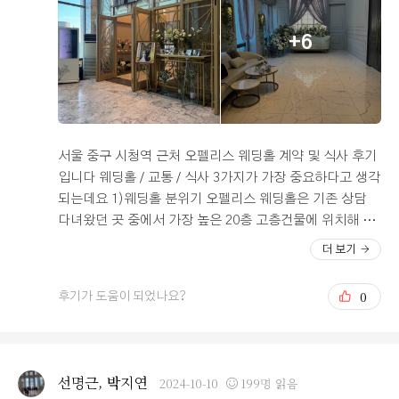
에 없다고 하네요. 그래도 주위에 은행이 종류별로 다 있어
서 ATM과의 거리가 굉장히 가깝습니다) 2. 신부 대기실 커
+6
텐과 웨딩홀 의자 디자인이 아쉬워요 (이 부분은 2025년 8
월부터 개편한다고 하여서 그 이후에는 예쁘장한 색이 들
어오지 않을까 싶어요. 완전 퍼펙트 할 거같아요) 사실 저
희는 위치랑 주차가 제일 걱정이었어서 그 모든 점을 커버
해주는게 오펠리스 웨딩홀 아니었나 싶어요. 그리고 밝은
분위기도 좋았어서, 얼른 결혼하고 싶어요 ~~ 이상 오펠리
서울 중구 시청역 근처 오펠리스 웨딩홀 계약 및 식사 후기
스와 계약 후기였습니다!
입니다 웨딩홀 / 교통 / 식사 3가지가 가장 중요하다고 생각
되는데요 1)웨딩홀 분위기 오펠리스 웨딩홀은 기존 상담
다녀왔던 곳 중에서 가장 높은 20층 고층건물에 위치해 있
는데요 20층 높이에서 볼때 서울시내의 전경을 한눈에 볼
더 보기
수 있더라고요 웨딩홀은 오피스 건물 내부에 위치해 있지
만 주말에는 워킹데이가 아니다 보니 복잡한 분위기도 안
0
후기가 도움이 되었나요?
느껴지고 20층 까지 바로 연결되는 엘리베이터도 있어서
하객들이 불편함을 느끼지는 않을꺼 같더라고요 단독홀에
예식타임도 90분 간격으로 상당히 여유롭게 느껴졌습니다
신랑 신부들의 포토존 및 혼주대기실이 별도 공간으로 따
선명근, 박지연
2024-10-10
199명 읽음
로 마련 되어 있습니다 신랑&신부는 당일 정신 없겠지만 혼