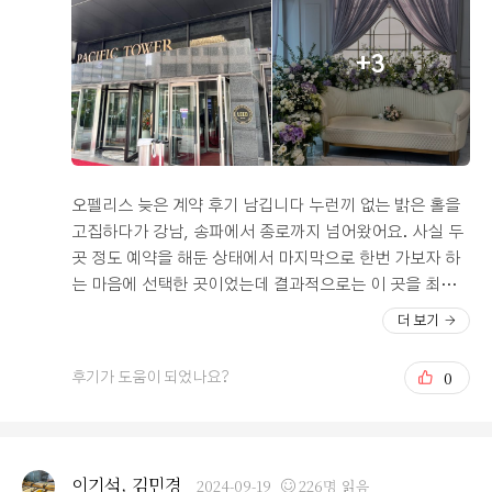
촬영은 안 할 생각이라 포토테이블은 필요가 없다고 생각
하면서도 살짝 아쉬웠는데 사진 한 장 잘 찍어 웨딩배너로
+3
멋지게 대체할 수 있을 것 같아요! 예식을 5개월 정도 남겨
두고 급하게 알아본거라 걱정했는데 오후 5시지만.. 다행
히도 원하는 날짜에 자리가 있어 당일 계약하고 왔습니다.
당일 계약으로 서비스를 많이 받을 수 있었어요~ 한가지
아쉬운 점은 주차장 입구가 상당히 좁다는 것, 화환 갯수에
제한이 있다는 것 정도네요^^
오펠리스 늦은 계약 후기 남깁니다 누런끼 없는 밝은 홀을
고집하다가 강남, 송파에서 종로까지 넘어왔어요. 사실 두
곳 정도 예약을 해둔 상태에서 마지막으로 한번 가보자 하
는 마음에 선택한 곳이었는데 결과적으로는 이 곳을 최종
베뉴로 선택하게 되었습니다. 스타벅스 입점, 깔끔한 오피
더 보기
스 건물에 엘리베이터가 많아 주말에 단독으로 사용할 수
있는 게 좋았구요. 통창에 쾌적한 신부대기실, 같은 층에
0
후기가 도움이 되었나요?
위치한 피로연장, 인왕산 뷰가 보이는 피로연장이 마음에
들었습니다. 신부대기실 앞에 가면 생화향이 가득 풍겨서
남녀노소 기분 좋고 화사한 느낌의 베뉴로 기억될 것 같아
요. 교통, 주차, 음식 모든 면에서 빠질 것 없는 홀이고 직
이기석, 김민경
2024-09-19
226명 읽음