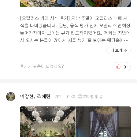
[오펠리스 뷔페 시식 후기] 지난 주말에 오펠리스 뷔페 시
식을 다녀왔습니다. 일단, 음식 평가 전에 오펠리스 연회장
들어가자마자 보이는 뷰가 압도적이었어요. 저희는 지방에
서 오시는 분들이 많아서 서울 뷰가 잘 보이는 웨딩홀에서
밥 먹는 게 눈도 즐거울 것 같더라구요. 밥 먹기 전에 이미
더 보기
기분이 좋아지는 연회장이었어요. 식사 종류는 다양했고,
특이한 메뉴들이 많아서 눈이 갔어요. 물회랑 밤막걸리를
0
후기가 도움이 되었나요?
뷔페에서 먹어보다니. 신기하더라구요. 오펠리스는 양식
보다는 한식이 강한 웨딩홀 같아요. 도가니탕 이런게 진짜
맛있더라구요. 도가니탕 맛집? 인정! 그리고 갈비찜도 진
짜 보들보들한게 입에서 녹아서 한번 더 먹었답니다. 대신
이장현, 조혜린
2024-10-30
239명 읽음
보통 웨딩홀 뷔페가면 많이 먹는 육회랑 사시미는 좀 아쉬
운 맛이었어요. 개인적으로 육회 너무 좋아하는데, 기억에
남지 않는 맛이랄까요. 아, 음료가 밖에 있는 것도 좀 아쉬
웠어요. 안내판이 눈에 잘 띄지 않아서 저희도 음료 어디있
냐고 직원분께 여쭤봤던 것 같아요. 그리고 커피머신도 다
+3
른 곳에 배치되어 있어서 전혀 찾지 못할 공간에 있는 점이