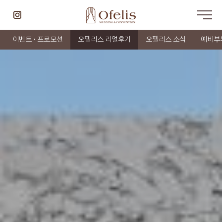
이벤트 · 프로모션
오펠리스 리얼후기
오펠리스 소식
예비부