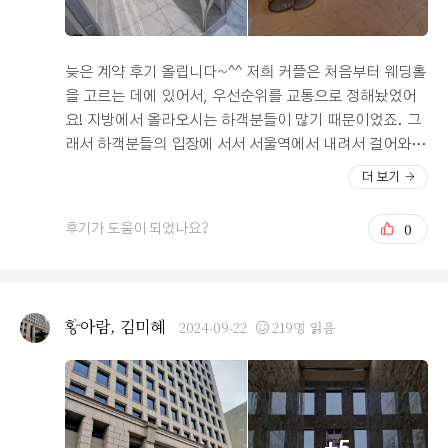
성비 이상 이었습니다. 그리고 사진에 올려서 보셨겠지만,
피로연장의 분위기가 너무 좋았습니다. 통창으로 되어있어
서, 하객분들이 음식을 먹으며 이야기를 나눌 때에도 뻥뚫
늦은 계약 후기 올립니다~^^ 저희 커플은 처음부터 웨딩홀
린 통창을 보며 담소를 나눌거라는 상상을 하니 음식맛도
을 고르는 데에 있어서, 우선순위를 교통으로 정해놨었어
더 좋게 느껴질 거란 생각이 들었습니다. 다시 한번 더 오
요! 지방에서 올라오시는 하객분들이 많기 때문이었죠. 그
펠리스 웨딩을 결정한 것이 참 잘한 일이라는 생각이 들었
래서 하객분들의 입장에 서서 서울역에서 내려서 걸어와봤
고, 이상으로 시식 후기를 마치겠습니다.
답니당! 그리구 시청역에서도 걸어가봤는데, 안내표지판도
더 보기
있어서 하객분들이 찾아오시기 너무 편하게 되어있더라구
요! 하객분들 및 찾아오시는 분들의 편의를 이렇게까지 배
0
후기가 도움이 되었나요?
려해주고, 생각해주는 웨딩홀은 처음 봐서, 웨딩홀 들어가
기 전부터 이미 만족했답니다!! 근데 막상 들어가서 안내해
주시는 분을 따라다니면서 구경하다보니... 제 생각이 너
무 섣불렀구나..후회하게 되었어요 오펠리스 웨딩의 진가
황아람, 김미혜
2024-09-22
219명 읽음
는 배려심뿐만 아니라 아름다운 웨딩홀과 설렘을 가득 안
게 해주는 피로연장의 분위기 라는 것을 깨달았기 때문이
죵!! 초록빛이 물씬 풍기는 포토존과 식장 내부의 샹들리제!
그리구 신부대기실 안의 화장실까지!! 말로는 다 표현할 수
없는 깔끔함! 아름다움과 고급스러움이었어요! 계약을 하