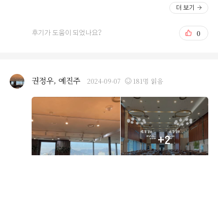
려줘야하는데 알려주지도 않고 그냥 하게되서 저희 엄마가
주셔서 기분 좋게 시식을 하게 되었어요~ 계약할 때 반했
더 보기
당황했다고 한 기억이 있어서 사실 이부분이 중점적이였던
던 연회장 뷰도 여전히 좋더라구요! 그리고 밥펠리스로 유
것도 있어요! 식 시작전에 리허설도 다 해준다고 하니까 마
명한 곳이어서 다양한 메뉴와 맛을 잊을 수가 없네용~ 특
0
후기가 도움이 되었나요?
음도 놓이면서 너무 마음에 들었어요! 근데 사실 여기가 첫
히, 저는 초딩입맛이라 디저트류ㅠㅠ 너무 좋았습니다! 또
번째 봤던곳이라 바로 결정은 안하고 다른데 3군데 더 둘러
막걸리, 맥주 등의 주류도 잘 구비되어 있어 좋았구요! 육회
봤는데 여기가 미련에 남고 제일 괜찮더라구요! 그래서 여
도 냉동이지만 다른 결혼식 뷔페에서 먹는 육회보다 훨씬
기로 하게됬어요!ㅎㅎ예식날에 무사히 아쉬운 부분 없이
맛있었습니다~ 모든 메뉴 정말 맛있었어요ㅠㅠ 모든 메뉴
권정우, 예진주
2024-09-07
181명 읽음
끝났으면 좋겠습니다!
를 둘이서 맛을 보고 싶어서 조금씩 여러번 가져다 먹었는
데 계속 옆에서 치워주시규 살펴봐주시는 분이 계셔서 너
무 감사했습니다! 덕분에 편하게 시식하구 왔어요~ 배가
터졌...ㅋㅋㅋ 얼른 본식하러 또 가고 싶습니다! 첫 예식
시식을 해서 저희의 저녁 본식이 살짝 걱정되나 똑같을 거
+2
라 믿습니당?? 밥펠리스 추천입니다??
9월예식예정인 커플 입니다. 시식후기 남겨보아요! 미리
방문가능한 날짜와 시간대를 여러개 보내주셔서 저희가 편