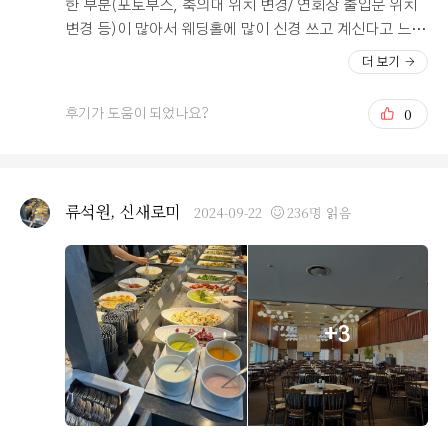
한 부분(포토부스, 축의대 위치 변경/ 연회장 출입문 위치
변경 등)이 많아서 웨딩홀에 많이 신경 쓰고 계신다고 느껴
졌어요~! 일단 층고가 높아서 개방감이 좋아 마음에 들었
더 보기
고, 연회장 뷰가 정말 좋아요!!!! 홀은 불이 켜졌을 때 하얗
고 밝은 분위기이고 불이 꺼지면 어두운 홀 분위기를 연출
0
후기가 도움이 되었나요?
할 수 있어서 좋답니다! 하지만 홀 크기가 작아서(좁고 높
아서) 하객 수 200명 내외이신 분들께 딱 좋을 것 같아용!!!!
최근 시식 다녀왔는데 부모님들도 음식 맛이 괜찮다고 하
셨어요~! 이대로 본식까지 무사히 잘 치르면 좋겠어요~!!
류석원, 신새로미
2024-09-22
236명 읽음
+3