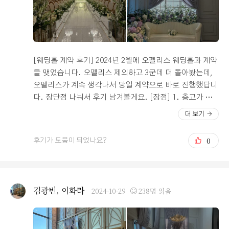
아쉬웠습니다. 연회장 자체는 두 곳으로 나누어져있어서
손님이 많으면 두 곳 다 운영한다고 해서 자리는 넉넉해보
여서 맘이 편해졌습니다. 하객분들도 제가 시식한 것처럼
편히 식사하고 가셨으면 좋겠는 마음이 가득해지는 공간이
에요. 한 줄 요약: 한식이 아주 맛도리인 곳! 눈이 탁 트이
[웨딩홀 계약 후기] 2024년 2월에 오펠리스 웨딩홀과 계약
는 연회장! 뷰 맛집.
을 맺었습니다. 오펠리스 제외하고 3군데 더 돌아봤는데,
오펠리스가 계속 생각나서 당일 계약으로 바로 진행했답니
다. 장단점 나눠서 후기 남겨볼게요. [장점] 1. 층고가 높
고 뷰가 좋아요. 층고가 높아서 웨딩홀이 시원시원한 느낌
더 보기
이 많이 듭니다. 20층에 위치해서 북한산을 바라볼 수 있는
뷰도 너무 좋습니다. (결혼식 날 날이 맑으면 너무 좋을 것
0
후기가 도움이 되었나요?
같아요. 제발!) 2. 위치가 아주 좋아요. 저희는 지방에서 오
시는 분들이 많아서 KTX 타고 오기에도 차로 타고 오기에
도 괜찮은 위치를 봐야했는데, 시청역과 서울역 사이여서
너무 좋더라구요. 3. 주차 조건이 좋아요. 3시간 주차 무료
김광빈, 이화라
2024-10-29
238명 읽음
이고 주차공간도 널널하고 많다는 점이 좋았어요. 마찬가
지로 지방러들의 주차를 위해서는 꼭 필요한 부분이죠. [단
점] 1. ATM 기기가 없어요 (아쉽게도 ATM 기기가 건물 안