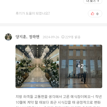
더 보기
요) 2. 옆에 한창 공사중이라 조금 어수선함 3. 홀의 의자
수준을 이끌어낸 훌륭한 식사였다고 말씀드리고 싶습니다.
가 조금 올드하다는 의견 이정도 였습니다 ㅎㅎ 그래도 저
특히 신선도가 중요한 해산물, 바삭한 튀김이 인상적이었
0
후기가 도움이 되었나요?
는 아직까지는 선택에 후회는 없어요! 일단 실장님 너무너
고. 깐풍기나 탕수육 같은 중화요리도 중식당에서 먹는 수
무 친절하시고 저희가 원하는 방향으로 들어주시려 노력해
준으로 매우 맛있었습니다. 비빔밥 메뉴나, 죽 종류도 훌륭
주시고 질문에 너무너무 잘 알려주셔서 좋았어요 홀에 대
했고요. 요즘에 많이 찾는 샐러드도 종류별로 많이 준비되
한 애정이 남다르신것 같던데 저는 그 자부심이 너무 좋았
어 있어서 부모님들도 매우 좋아하셨습니다. 과일이나 디
양지훈, 정하현
2024-09-26
229명 읽음
던 것 같아요 ㅎㅎ 말이 너무 길어져서 시식 후기는 따로
저트도 다양하게 준비되어 있어서, 손님들과 함께 하기에
작성할게요!
적절해보였습니다. 초밥도 종류가 많아서 초밥 좋아하시는
분들이 많이 찾으실듯했어요. 예식 부페 특성상 오랜시간
방치될수 있는 음식이지만, 직원분들이 실시간으로 음식을
챙기면서, 가급적 대부분의 손님들이 고품질의 음식을 맛
+2
볼수 있게 바쁘게 도움 주신다는 부분이 감동이었습니다.
주류도 종류별로 준비되어 있어서 손님들께 대접하는데 무
리가 없겠더라고요. 다양한 음식을 전체적으로 만족스럽게
만들어주셨다는데에 대단히 감사하고 기대가 됩니다. 예식
이 얼마 안남은 시점에서, 걱정없이 예식을 진행할 수 있으
리라 믿어 의심치 않습니다.
지방 하객들 교통편을 생각해서 고른 예식장이에요~! 작년
10월에 계약 할 때보다 최근 시식갔을 때 긍정적으로 변화