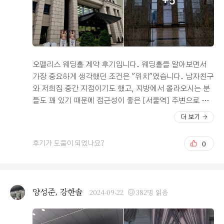
+5
고 집으로 돌아오는 내내 저희 둘 다 계약 정말 잘했다! 라
는 말만 계속 했을 정도로용!! 혹시 편리한 교통과 깔끔함,
그리구 아늑한 분위기를 원하시는 예신, 예랑분들이 계시
다면 오펠리스 웨딩! 무조건 강추드려욤!!!
오펠리스 웨딩홀 계약 후기입니다. 웨딩홀을 알아보면서
가장 중요하게 생각했던 조건은 "위치"였습니다. 남자친구
와 저희집 중간 지점이기도 했고, 지방에서 올라오시는 분
들도 꽤 있기 때문에 접근성이 좋은 [서울역] 주변으로 계
속 알아봤었는데 위치로는 오펠리스를 따라올 곳이 없는
더 보기
것 같더라구요! 20층 고층이라 예약실에 들어서자마자 펼
쳐지는 전망에 상담 전부터 기분이 좋았었는데, 친절하면
0
후기가 도움이 되었나요?
서도 편한 분위기에서 상담해 주셔서 더욱 좋았습니다. 규
모는 작지만 단독홀이라는 점도 맘에 들었고, 90분 예식으
로 여유 있게 식을 진행할 수 있어 좋을 것 같다고 생각했습
니다. 보라보라한 신부대기실과 과하지 않은 생화 장식으
양성준, 강한솔
2024-09-22
382명 읽음
로 꾸며진 홀도 저한텐 딱이더라구요~ 신부대기실에서 홀
까지 이어져있어 바로 입장이 가능하다는 점도 좋습니다.
그리고 특히 웨딩배너가 눈에 확 들어왔습니다! 스튜디오