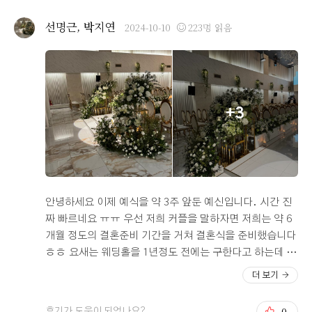
확인했지만 ㅎㅎ 부족하다 느꼈으면 결정 못했을거에요)
음식종류도 다양하고 샐러드 부터 시작해서 과일 및 디저
하여튼 양가 부모님들을 모시고 도착! 시식은 결혼식 하시
선명근, 박지연
2024-10-10
223명 읽음
트 까지 빠짐없이 시식해봤습니다 디저트 과일도 맛있게
는 분들과 나뉘어 공간이 딱 정해져 있었고 저희 이름이 적
먹고 전반적으로 괜찮았습니다 다만 아쉬웠던점 몇가지는
힌 테이블에서 진행됐습니다 ㅎㅎ 그리고 그곳에는 만족하
음식 상태가 좀 식어 있어서 먹는데 맛이 약간 떨어지더라
는 점과 아쉬운 부분을 쓸수있는 용지가 있었어요! 저랑 신
고요 또한 주류 및 음료 기계가 연회장 입구에 설치 되어 있
랑은 우리 그래도 음식 종류별로 다먹어보자 하면서 시식
어서 하객입장에서는 동선이 불편할 꺼 같습니다 기본 생
을 시작했는데요 결론은 무리였어요… 종류가 엄청 많아요
+3
수 정도는 홀 식탁에 올려놓으면 하는 생각이 들었습니다
ㅎㅎ 그래서 너무 좋았지만요 지금부터는 제가 느꼈던 점
이상 오펠리스 웨딩홀 계약 및 시식 후기 였습니다
입니다. 장점 1. 다양한 음식 가짓수 먹을만한 음식 종류가
많아서 좋았어요 2. 개인적일 수 있지만 딱 맞는 간 (다만
전복죽만 조금 싱겁..) 3. 비건 콩고기 요리 4. 무제한 주류
5. 시원한 식혜. 수정과. 막걸리 (제일 신기했던) 단점 1.
커피. 차. 주스 종류 없음 (커피는 1층에 차는 vip룸에만 주
안녕하세요 이제 예식을 약 3주 앞둔 예신입니다. 시간 진
스는 없고 식혜랑 수정과 막걸리는 있었어요 ㅠㅠ) 2. 파인
짜 빠르네요 ㅠㅠ 우선 저희 커플을 말하자면 저희는 약 6
애플없음 (개인적으로 육류먹고 어른들 제일 많이 찾는 음
개월 정도의 결혼준비 기간을 거쳐 결혼식을 준비했습니다
식인데 없어서 아쉽) 3. 닭꼬치가 나왔는데 너무 차가웠어
ㅎㅎ 요새는 웨딩홀을 1년정도 전에는 구한다고 하는데 저
요 4. 빵이 차가움 (버터가 발라먹도록 나왔는데 빵이 차서
희는 정말 운이 좋았다고 할 수 있었어요 >.< 저희는 충분
더 보기
ㅠㅠ 다만 전자레인지가 음료있는곳에 있어요!) 5. 밥에서
한 시간이 없어서 웨딩 박람회에서 웨딩준비를 시작하고
냄새 (이건 어른들이 말씀하셨어요 조금 시간이 지난밥 느
웨딩플래너님을 끼고 결혼 정보를 알아봤어요. 여러 식장
0
후기가 도움이 되었나요?