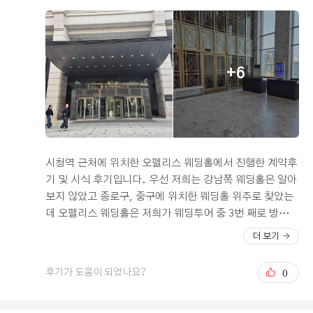
조명과 동선이 안정적으로 설계되어 있어 자연스럽고 아름
다운 연출이 가능할 것 같았고, 사진 촬영에도 매우 적합한
구조라는 점이 인상적이었습니다. 신부대기실 역시 밝고
쾌적하게 구성되어 있어 전반적인 공간 완성도가 높다고
+6
느꼈습니다. 가격적인 부분에서도 큰 만족을 느꼈습니다.
성수기임에도 불구하고 합리적인 조건으로 구성되어 있었
고, 전반적인 퀄리티를 고려했을 때 매우 경쟁력 있는 선택
지라는 생각이 들었습니다. 상담 과정에서도 고객의 상황
에 맞춰 세심하게 안내해주셔서 신뢰감이 더욱 높아졌습니
다. 또한 서울역과 가까운 위치에 있어 교통 접근성이 뛰어
시청역 근처에 위치한 오펠리스 웨딩홀에서 진행한 계약후
나며, 다양한 지역에서 방문하시는 하객분들께도 편리한
기 및 시식 후기입니다. 우선 저희는 강남쪽 웨딩홀은 알아
이동 환경을 제공할 수 있다는 점이 큰 장점으로 다가왔습
보지 않았고 종로구, 중구에 위치한 웨딩홀 위주로 찾았는
니다. 상담부터 계약까지 전 과정에서 친절하고 체계적인
데 오펠리스 웨딩홀은 저희가 웨딩투어 중 3번 째로 방문한
응대를 경험할 수 있었고, 덕분에 중요한 결정을 더욱 확신
곳이었습니다. 시청역, 서울역에서도 도보로 가까운 편이
더 보기
있게 내릴 수 있었습니다. 아직 예식 전이지만, 현재까지의
고, 주말이라서 한적한 오피스 건물 20층에 딱 내리는 순간
경험만으로도 충분히 만족스러운 선택이었다고 생각하며,
'아 여기다' 라는 곳을 저와 와이프 모두 직감했습니다. 우
0
후기가 도움이 되었나요?
다가올 본식에 대한 기대감이 더욱 커지고 있습니다. 특별
선 건물 내부는 매우 깔끔하고 정돈이 잘 된 상태였습니다.
한 날을 더욱 의미 있게 만들어 줄 웨딩홀로서 많은 분들께
층 자체가 크지는 않았지만 동선정리가 잘 되어있고, 화장
추천드리고 싶습니다.