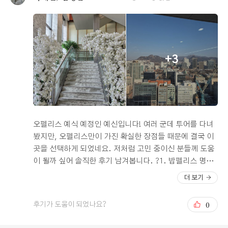
는 단독홀이라, 하객들이 섞이지 않아서 좋았습니다! 홀 내
부도 최근에 리모델링을 해서 깨끗했고, 신부대기실도 기
존엔 보라색이었다면 핑크색 위주로 바뀐 거 같아서 그 점
이 제일 마음에 들었어요! 버진로드 길이는 긴 편은 아니지
만 단차가 있고 길목도 생화로 꾸며져 있어서 들어가자마
+3
자 생화향이 나서 관리가 잘 되는 거 같아서 좋았어요. 전
체적으로 밝아서 밝은 홀을 찾으시는 분들께 안성맞춤인
홀이에요! 연회장도 고층이다 보니 북악산뷰가 보이고 층
이동없이 한 층에 바로 밥을 먹을 수 있어서 마음에 들었어
요~ 그리고 밥펠리스라는 말처럼 뷔페가 정말 맛있었어요.
특히 회 종류가 신선했고 한식, 중식, 양식 뿐만 아니라 디
오펠리스 예식 예정인 예신입니다! 여러 군데 투어를 다녀
저트까지 있어서 먹거리가 아주 다양해서 좋았어요!! 양가
봤지만, 오펠리스만이 가진 확실한 장점들 때문에 결국 이
부모님들도 시식 때 맛있다고 하셨어요~ 혼주 한복도 어디
곳을 선택하게 되었네요. 저처럼 고민 중이신 분들께 도움
서 해야할지 고민이 많았는데 사장님이 친절하게 피팅 예
이 될까 싶어 솔직한 후기 남겨봅니다. ?1. 밥펠리스 명성
약도 잡아주시고, 도와주시는 분들도 두 분이나 계셔서 혼
그대로의 연회장 음식 가장 기대했던 부분이 식사였는데,
더 보기
잡하지 않고 빠르게 피팅해볼 수 있어서 양가 부모님께서
소문대로 정말 만족스러웠어요. 사실 결혼식 뷔페가 다 거
편안하고 좋다고 하셨어요! 그리고 한복 종류도 많아서 무
기서 거기라는 편견이 있었는데, 여기는 확실히 손이 가는
0
후기가 도움이 되었나요?
엇을 해야할지 고민이 많았는데, 골라주시는 안목도 뛰어
메뉴들이 많더라고요. 흔한 메뉴들 사이에 마라샹궈나 과
나셔서 빠르게 고를 수 있었어요~
메기 같은 특색 있는 메뉴들이 있어서 하객분들이 정말 좋