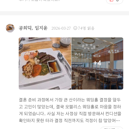
도 넉넉해서 차를 끌고 오시는 분들도 큰 불편함은 없을 거
로비 공간 자체가 넓고 단독홀이다 보니 하객들이 섞이지
라고 보입니다. 위치,가격,음식,주차,동선 등 모든걸 고려
않고 여유롭게 대기할 수 있을 것 같아 안심이 되었어요.
할때 상당히 추천드릴만한 웨딩홀입니다.
여기서 찍을 스냅 사진도 벌써 기대가 됩니다. ?? 예쁘고
화사한 홀 홀 내부는 너무 과하지 않으면서도 세련된 느낌
공희덕, 임지윤
2026-03-27
74명 읽음
이 가득했어요. 문 열자마자 생화 향기가 확 나고 화사하고
예쁘더라고요. 조명도 깔끔하고 전반적인 분위기가 차분하
면서도 로맨틱해서 마음에 쏙 들었습니다..ㅠㅠ 신부대기
실도 생화장식에 엄청 화사하고 예뻐요! 화장실도 따로있
고, 무엇보다 대기실에 있다가 대기실 문 열고 홀 입장하는
+4
형식이라 너무 맘에 들었어요. 공간도 넉넉해서 친구들이
나 가족들이 많이 와도 복작거리지 않고 편하게 사진 찍으
며 머무를 수 있을 것 같아요! ?? 기대되는 연회장과 식사
사실 '밥펠리스'라는 말을 많이 들어서 기대를 많이 하고 갔
는데, 연회장을 직접 둘러보니 테이블 간격도 넓고 동선이
효율적으로 잘 짜여 있더라고요. 저희는 아직 시식 전이라
결혼 준비 과정에서 가장 큰 산이라는 웨딩홀 결정을 앞두
직접 음식을 먹어보지는 못했지만, 메뉴 구성도 알차 보이
고 고민이 많았는데, 결국 오펠리스 웨딩홀로 마음을 정하
고 워낙 밥이 맛있기로 정평이 난 곳이라 크게 걱정은 안 돼
게 되었습니다. 사실 저는 사정상 직접 방문해서 컨디션을
요. 빨리 시식 날이 와서 직접 맛보고 싶네요! ?? 드디어 계
확인하지 못한 터라 결정 직전까지도 걱정이 참 많았어요.
약 완>< 위치도 시청역 5분 거리라 접근성이 짱이고, 상담
다행히 저희 부모님과 시부모님, 그리고 예비 신랑인 오빠