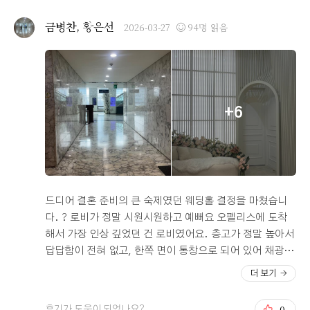
실도 깔끔했습니다. 그리고 우선 단독홀이라는 부분이 큰
장점이었습니다. 하객이 섞일 일도 없고 같은 층에 웨딩홀
금병찬, 황은선
2026-03-27
94명 읽음
과 피로연장이 같이 있어서 하객들 동선도 좋아보였습니
다. 웨딩홀은 밝은 웨딩홀입니다. 어두운 곳을 선호하시는
분들은 선호하시지 않을 수 있지만 저희는 밝은 홀을 찾고
있어서 제격이었습니다. 큰 웨딩홀은 아니지만 리뉴얼 이
후로 더 세련되지고 이뻐졌습니다. 꽃도 많아지고 더 화사
+6
해져서 아주 흡족스러웠습니다. 그리고 신부대기실도 너무
사랑스럽게 변했고, 신부대기실에서 바로 버진로드로 이어
지는 구조도 매우 만족스러웠습니다. 이런 부분에 반해서
계약을 했고, 당일 계약을 하면 이런저런 서비스도 많이 주
시는 점도 맘에 들었습니다. 그리고 얼마 전에 예식 전 시
식도 하였습니다. 예전에 글을 보면 음식에 대해서 안좋은
드디어 결혼 준비의 큰 숙제였던 웨딩홀 결정을 마쳤습니
평이 있었는데, 오펠리스는 단점을 보완해 가는 곳인듯 합
다. ? 로비가 정말 시원시원하고 예뻐요 오펠리스에 도착
니다. 최근에 가서 음식을 먹어보니 음식 종류도 많고 맛도
해서 가장 인상 깊었던 건 로비였어요. 층고가 정말 높아서
좋아서 하객들에게 충분히 대접할만한 곳입니다. 음식의
답답함이 전혀 없고, 한쪽 면이 통창으로 되어 있어 채광이
선도나 온도도 굉장히 좋은 편이고, 게다가 20층 전망도 좋
쏟아지는 느낌이 참 좋더라고요. 배너 있는게 너무 예뻐
더 보기
아서 스카이라운지 느낌입니다. 마지막으로 주말에는 웨딩
요.. 하객분들이 처음 맞이하는 공간이라 중요하게 생각했
홀 말고는 사람이 없는 오피스 건물이므로, 지하주차 공간
는데, 개방감이 워낙 좋아서 첫인상부터 합격이었습니다.
0
후기가 도움이 되었나요?