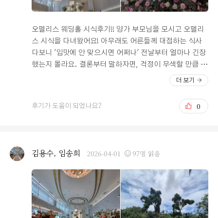
오펠리스 웨딩홀 시식후기!! 양가 부모님을 모시고 오펠리
스 시식을 다녀왔어요! 아무래도 어른들께 대접하는 식사
다보니 '입맛에 안 맞으시면 어쩌나' 전날부터 얼마나 긴장
했는지 몰라요. 결론부터 말하자면, 걱정이 무색할 만큼 양
가 모두 대만족하셔서 마음이 확 놓였답니다! 저희는 시식
더 보기
이다보니 보조 연회장을 안내받고 그곳에서 시식하였지만
본연회장에 입장하자마자 멋진뷰에 다들 만족하셨어요! 인
0
후기가 도움이 되었나요?
왕산과 북악산을 뒤로하는 서울 도심의 풍경이 정말로 멋
졌어요. 서울 도심을 바라보니 자연스럽게 대화도 이어지
고 좋았어요. 음식은 소문대로 깔끔했어요. 가짓수도 많고
특히 회 전복 등 해산물 질이 좋았어요. 저는 고기파라 일
김용수, 임송희
2026-04-01
97명 읽음
단 거기에 있는 모든 고기를 다 먹어보자는 마음으로 접시
에 열심히 담고 먹었는데 결국 다 먹어보지도 못하고 너무
배가 불러 실패했어요. 어른들이 좋아하시는 죽이나 잡채
같은 한식도 맛있었고, 안주로 먹기좋은 육회도 맛있었어
요. (소주 맥주 막걸리까지 있어 술을 좋아하시는 분들도
엄청 좋아하실거 같아요.)전에는 음료 코너가 밖에 있었는