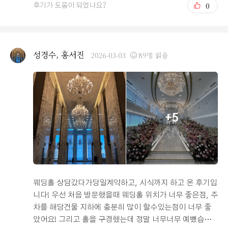
0
후기가 도움이 되었나요?
조명과 인테리어가 과하게 화려하기보다는 차분하고 정돈
된 분위기라 예식에 집중하기 좋을 것 같다고 생각했습니
다. 상담을 진행해 주신 직원분께서 예식 진행 방식, 시간
구성, 비용과 관련된 부분을 차분하게 설명해 주셔서 이해
성경수, 홍서진
2026-03-03
89명 읽음
하기 수월했습니다. 궁금한 점을 질문했을 때도 성의 있게
답변해 주셨고, 바로 확인이 필요한 내용은 다시 확인 후 안
내해 주겠다고 말씀해 주셔서 전반적으로 신뢰가 느껴졌습
니다. 계약을 서두르게 하는 분위기보다는 충분히 설명을
들은 뒤 결정할 수 있도록 배려해 주신 점도 좋게 느껴졌습
+5
니다. 또한 연회 음식에 대한 부분도 중요하게 생각했는데,
여러 후기와 주변 이야기, 상담 과정에서 들은 설명을 종합
해 보았을 때 음식 맛이 깔끔하고 전반적인 만족도가 높은
편이라고 하여 기대가 됩니다. 예식장 선택에서 하객 식사
가 중요하다고 생각하는 만큼 이 부분도 계약을 결정하는
데 긍정적인 요소로 작용했습니다. 아직 예식을 치르기 전
웨딩홀 상담갔다가당일계약하고, 시식까지 하고 온 후기입
단계이지만, 상담 과정과 전체적인 분위기, 안내 방식 등을
니다! 우선 처음 방문했을때 웨딩홀 위치가 너무 좋은점, 주
종합적으로 고려했을 때 안정적으로 예식을 진행할 수 있
차를 해당건물 지하에 충분히 많이 할수있는점이 너무 좋
는 웨딩홀이라는 인상을 받았습니다. 남은 준비 과정도 잘
았어요! 그리고 홀을 구경했는데 정말 너무너무 예뻤습니