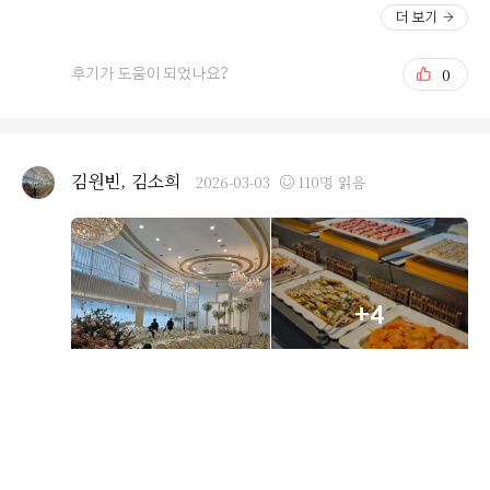
진행하여 만족스러운 예식을 할 수 있기를 기대하고 있습
다. 밝은홀 어두운홀 고민했었는데 오펠리스웨딩홀 보고
더 보기
니다.
바로 고민없이 선택했어요. 채광이 좋고 층고가 높다보니
분위기도 너무 좋고 정말 너무 화사했어요. 밝고 환한 분위
0
후기가 도움이 되었나요?
기다 보니 결혼식날 분위기도 너무 좋을것 같더라구요! 그
리고 일단 홀 자체가 너무 예쁩니다.. 진짜 최고에요! 다른
어느 홀보다 훨씬 예쁘고 깔끔해요! 너무 마음편히 계약하
고 왔었구요! 얼마전 시식도 다녀왔는데 뷔페도 기대이상
김원빈, 김소희
2026-03-03
110명 읽음
이었어요. 고기류, 해산물 다퀄리티 좋구 신경써서 조리해
주시는게 느껴졌어요! 맛도 좋고 다영한 메뉴들로 구성 되
어 있어서 더욱 선택하길 잘했다고 생각했습니다. 양가 어
머니 모시고 시식 다녀온건데 두분도 너무 만족한다고 맛
있다구 하셔서 저희도 너무 기분 좋게 시식 잘 마치고 왔습
+4
니다! 웨딩홀 위치도 너무 좋아서 지방에서 오시는분들 서
울역 가까워서 너무 좋고, 지하철이나 버스 이용하시는 하
객분들도 서울 중심에 너무 편리한 노선이라 걱정없이 오
실수있어서 정말정말 최고인것 같아요! 모든면에서 다 만
족스러운 오펠리스 웨딩홀입니다! 홀이랑 연회장이 같은층
에 있는 것도 마음에 들었어요. 하객분들 오르내리는 번거
오펠리스웨딩홀 상담을 받고 최종 예약까지 진행했어요.
로움 없이 식끝나고 편하게 바로 식사하러 가실수있어서
지방에서 올라오시는 하객분들이 많아 무엇보다 교통을 중