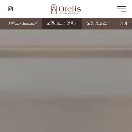
이벤트 · 프로모션
오펠리스 리얼후기
오펠리스 소식
예비부