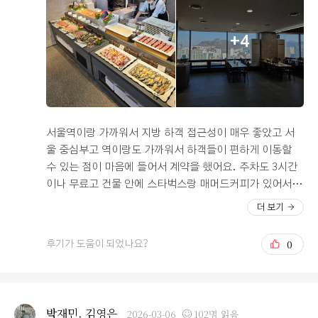
이었어요. 서율역과 가까운 편이라 대중교통으로 방문하기
에도 부담이 없고, 처음 방문하는 분들도 비교적 쉽게 찾아
+4
올 수 있을 것 같았어요. 하객 입장에서는 접근성이 좋은
점이 확실히 장점으로 느껴졌어요. 주차 공간도 넉넉하게
마련되어 있어서 차량을 이용하는 경우에도 크게 걱정하지
않아도 될 것 같았어요. 주차장이 여유 있게 운영되는 느낌
이라 하객이 많은 날에도 비교적 편하게 이용할 수 있을 것
같다는 생각이 들었어요. 신부대기실도 인상적이었어요.
서울역이랑 가까워서 지방 하객 접근성이 매우 좋았고 서
내부 공간이 깔끔하게 준비되어 있었고, 특히 신부대기실
울 중심부고 역이랑도 가까워서 하객들이 편하게 이동할
안에 별도의 화장실이 마련되어 있는 점이 세심하게 느껴
수 있는 점이 마음에 들어서 계약을 했어요. 주차도 3시간
졌어요. 신부 입장에서는 이동 없이 편하게 이용할 수 있어
이나 무료고 건물 안에 스타벅스랑 매머드커피가 있어서
서 준비 과정에서도 훨씬 편리할 것 같았어요. 전체적으로
하객들이 식 끝나고 담소 나누기도 좋아보였어요. 엘리베
더 보기
공간 구성과 분위기가 잘 정돈되어 있고, 밝고 깔끔한 인상
이터도 8대나 있고 속도가 빨라서 오래 기다리지 않아서 시
이 남는 예식장이었어요. 접근성, 주차, 내부 공간까지 전
간을 절약할 수 있어서 좋았어요~ 주차장도 회사원들이 출
0
후기가 도움이 되었나요?
반적으로 편안하게 이용할 수 있는 곳이라 예식에 방문하
근을 안하고 주말에는 예식하는 사람들만 오기 때문에 복
는 하객 입장에서도 좋은 기억으로 남을 것 같아요.
잡하지 않아서 딱이였어요! 웨딩홀도 20층에 위치해서 탁
트인뷰가 너무 좋았고, 홀 자체는 큰 편은 아니지만 층고가
높아서 답답해보이지 않았어요. 또한 홀이 1개로만 운영되
박재민, 김영은
2026-03-06
102명 읽음