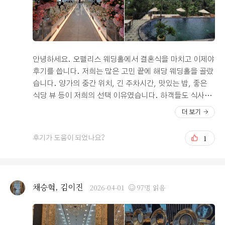
데 이제는 안으로 들어와 더 편하게 음료를 마실 수 있을 거
같아요. 중간중간 빈 접시도 바로바로 치워주시고, 직원분
들이 흘린 음식 없이 계속 관리해 주시는 모습에 부모님들
도 "여기 관리 참 잘하네"라며 안심하시더라고요. 사실 하
객분들께는 밥이 제일 중요한데, 까다로운 양가 부모님 입
안녕하세요. 오펠리스 웨딩홀에서 결혼식을 마치고 이제야
맛을 모두 통과한 걸 보니 '밥펠리스'라는 별명이 그냥 생긴
후기를 씁니다. 저희는 많은 고민 끝에 해당 웨딩홀을 골랐
게 아니구나 싶었습니다! 오펠리스는 시청역 인근이라 대
습니다. 양가의 중간 위치, 긴 주차시간, 맛있는 밥, 좋은
중교통 접근성이 정말 훌륭하더라고요. 지방에서 올라오시
식당 뷰 등이 저희의 선택 이유였습니다. 하객들도 식사에
는 친척분들이 계셔서 교통편이 항상 걱정이었는데, 역에
대한 칭찬이 많았고, 준비하는 동안 많은 도움을 받았습니
더 보기
서 도보로 금방이라 하객분들께 안내해 드리기도 민망하지
다. 그리고, 준비하는 동안에도 결혼을 마친 지금에도 결혼
않을 것 같아요. 주차 공간도 여유롭게 확보되어 있어 자차
에 많은 도움이 되고 있는 예비부부코칭을 많은 분들이 받
1
후기가 도움이 되었나요?
를 이용하시는 분들도 큰 불편함 없이 예식에 집중하실 수
았으면 하는 바램이 있습니다! 저도 그렇지만 결혼 준비하
있을 듯합니다. ?사실 예식장을 고를 때 밥, 뷰, 교통 세 가
면서 제일 중요한 부분은 간과하고 있는 것 같아요. 80분의
지를 다 잡기가 쉽지 않은데, 이번 시식을 통해 그 고민이
결혼식을 위해서 거의 1년 가까이를 준비하지만, 사실 저희
완벽하게 해결된 기분이에요. 오늘은 날씨가 좋아 시식 후
는 1-2년 살게 아니라 60년 그 이상을 함께할 부부잖아요.
채승혁, 김이진
2026-04-01
97명 읽음
인근 덕수궁으로 산책을 하였는데 기분이 참 좋더라구요.
우리가 어떻게 자라왔고, 어떤 생각과 목표를 가지고 삶을
본식날도 날씨가 좋아 하객분들이 예식이 끝나고 인근 산
살고 싶고, 위기의 상황 (다툼 등.)이 올 때는 어떻게 해결
책하고 가면 참 좋겠다는 생각을 했어요.
하는 게 현명한 방법인지- 이론적으로나 티비에서는 들어