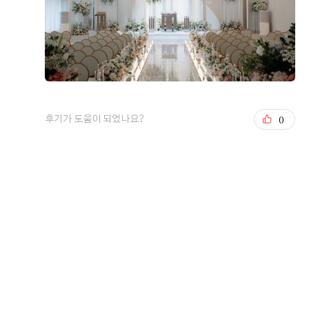
저희 같은 경우에는 지방 하객 분들이 많아 교통편이 중요
한지라 서울역 주변에 위치해있는 오펠리스 웨딩홀을 찾아
가게 되었습니다. 처음 찾아갔을 때 식장이 20층이라고 해
서 올라오는데 힘들면 어떡하나 라는 걱정도 있었는데 신
식 전용 엘레베이터가 따로 있었고 속도도 빨라서 그 부분
더 보기
0
후기가 도움이 되었나요?
에 대한 걱정은 완전히 사라졌습니다. 그리고 나서 로비에
들어서자마자 높은 층고가 주는 시원한 개방감과 깔끔한
0
후기가 도움이 되었나요?
인테리어를 보는 순간부터 맘에 들었습니다. 저희는 처음
부터 어두운 홀 대신 밝은 식장을 찾고 있었는데, 이곳은 통
창으로 자연광이 은은하게 어우러지는 환한 분위기였습니
다. 여기에 깔끔한 화이트 톤의 식장 이미지와 예쁜 생화
주원국, 임다미
2026-08-03
9명 읽음
장식들까지 잘 어울리게 세팅되어 있어서 전반적으로 모든
요소가 좋았던 것 같습니다. ?하객분들을 모시는 공간인
만큼 본식장 못지않게 연회장도 중요하게 살펴보았는데,
공간이 무척 세련됐고 구석구석 세팅에 신경을 많이 쓴 티
가 났습니다. 특히 연회장에서 식사를 하며 통창 밖으로 바
+6
라보는 북한산 전망이 정말 만족스러웠는데, 도심 한복판