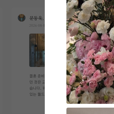
문동욱, 양형경
0
2026-08-05
2명 읽음
+4
결혼 준비를 하면서 가장 중요하게 생각했
던 것은 교통, 식사, 그리고 예식 분위기였
습니다. 웨딩투어 당일에 첫번째로 상암에
있는 월드컵 컨벤션을 가서 상담을 진행했
고 두번째는 시청역에 위치한 오펠리스 웨
더 보기
딩컨벤션을 방문해 상담을 진행했습니다
계약은 오펠리스로 했기 때문에 오펠리스