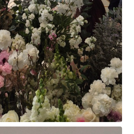
홍승범, 연지윤
0
2026-08-03
23명 읽음
+6
저희 같은 경우에는 지방 하객 분들이 많아
교통편이 중요한지라 서울역 주변에 위치
해있는 오펠리스 웨딩홀을 찾아가게 되었
습니다. 처음 찾아갔을 때 식장이 20층이
라고 해서 올라오는데 힘들면 어떡하나 라
더 보기
는 걱정도 있었는데 신식 전용 엘레베이터
가 따로 있었고 속도도 빨라서 그 부분에