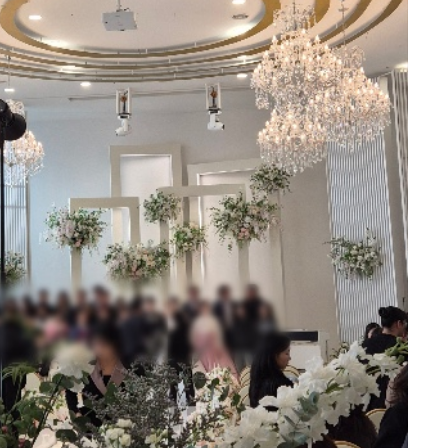
비부부코칭
w