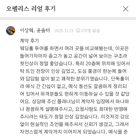
오펠리스 리얼 후기
이벤트 · 프로모션
오펠리스 리얼후기
오펠리스 소식
예비부
이상혁, 윤솔미
2025-11-23
175명 읽음
계약 후기
웨딩홀 투어를 하면서 여러 곳을 비교해봤는데, 이곳은
들어가자마자 층고가 높고 공간이 넓어 보이는 구조라
첫인상이 정말 좋았습니다. 특히 20층에 위치해 있어서
탁 트인 전망이 인상 깊었고, 도심 풍경이 한눈에 들어
와 답답함 없이 밝고 쾌적한 분위기였습니다. 단독홀이
라 예식 간 간섭이 없고, 예식 동선도 깔끔하게 정리되
어 있어서 하객분들도 편하게 이동하실 수 있을 것 같았
어요. 상담해 주신 플래너님이 계약자 입장에서 하나하
나 꼼꼼하게 설명해주시고, 요청사항도 최대한 반영해
주시려는 태도가 정말 인상 깊었습니다. 이것저것 강요
없이 현실적인 조언을 해주셔서 신뢰가 생겼고, 그래서
자연스럽게 계약까지 이어지게 되었습니다. 예식을 준