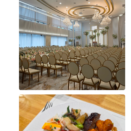
결혼 준비를 하면서 가장 중요하게 생각했던 것은 교통, 식
사, 그리고 예식 분위기였습니다. 웨딩투어 당일에 첫번째
로 상암에 있는 월드컵 컨벤션을 가서 상담을 진행했고 두
번째는 시청역에 위치한 오펠리스 웨딩컨벤션을 방문해 상
담을 진행했습니다 계약은 오펠리스로 했기 때문에 오펠리
더 보기
스 관련해서 직접 경험한 후기를 남겨보려고 합니다. 오펠
리스 웨딩홀은 퍼시픽타워 20층에 있습니다 상담후기 오펠
0
후기가 도움이 되었나요?
리스 웨딩컨벤션은 시청역과 서울역 모두에서 접근성이 좋
아 하객들이 방문하기 편한 위치라는 점이 가장 먼저 마음
에 들었습니다. 저희도 당일에 지하철을 타고 움직였기 때
문에 하객들이 오면 어떻게 올지 생각하며 동선을 그려봤
홍승범, 연지윤
2026-08-03
34명 읽음
고 1, 2호선이 같이 있는 위치에 서울 중심지라 접근성이
나쁘지 않다고 생각했습니다 엘레베이터를 내리자마자 큰
배너가 먼저 보이고 신랑신부 사진이 하객들을 맞이하는
느낌인데 단독홀이라 이런게 가능한가 싶었습니다 상담은
예약 시간에 맞춰 진행됐고, 담당 직원분이 예식 진행 방식
+6
부터 비용 구성, 계약 시 포함 사항까지 하나하나 자세하게