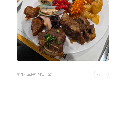
설명해 주셨습니다. 궁금한 부분을 질문해도 부담 없이 답
변해 주셔서 편안한 분위기에서 상담을 받을 수 있었습니
다. 어느정도 상담이 진행된 후에는 직접 예식장을 보여주
시고 음악도 틀어주시면서 실제로 이렇게 진행되고 구성이
된다고 말씀해주셨고 저희끼리 계약을 할지말지 고민할 수
저희 같은 경우에는 지방 하객 분들이 많아 교통편이 중요
있는 시간도 충분히 주셔서 좋았습니다. 사진을 찍을 수 있
한지라 서울역 주변에 위치해있는 오펠리스 웨딩홀을 찾아
는 공간도 마련되어 있어서 일찍온 친구들과 충분한 시간
가게 되었습니다. 처음 찾아갔을 때 식장이 20층이라고 해
을 보낼수도 있습니다 무엇보다 마음에 들었던 것은 연회
서 올라오는데 힘들면 어떡하나 라는 걱정도 있었는데 신
장이 통유리에 광화문, 인왕산까지 보이는 뷰라서 답답한
식 전용 엘레베이터가 따로 있었고 속도도 빨라서 그 부분
더 보기
느낌이 들지 않아서 좋았습니다 주차 결혼식장에 갈때 전
에 대한 걱정은 완전히 사라졌습니다. 그리고 나서 로비에
철도 좋지만 자차를 가져오신 분이 많은데 오펠리스 웨딩
들어서자마자 높은 층고가 주는 시원한 개방감과 깔끔한
0
후기가 도움이 되었나요?
홀은 주차 공간이 아주 여유롭습니다 평일에는 오피스 건
인테리어를 보는 순간부터 맘에 들었습니다. 저희는 처음
1
후기가 도움이 되었나요?
물로 쓰여서 지하 주차장이 넉넉하게 있는데 주말에는 직
부터 어두운 홀 대신 밝은 식장을 찾고 있었는데, 이곳은 통
장인들이 출근하지 않다보니 온전히 예식장 방문 인원만
창으로 자연광이 은은하게 어우러지는 환한 분위기였습니
주차장을 쓴다고 합니다 지하 5층까지 주차장이 마련되어
다. 여기에 깔끔한 화이트 톤의 식장 이미지와 예쁜 생화
주원국, 임다미
2026-08-03
28명 읽음
있고 단독홀이라 다른 예식 하객들과 겹칠 일이 없어서 주
장식들까지 잘 어울리게 세팅되어 있어서 전반적으로 모든
차도 매우 넉넉하게 가능합니다 시식 시식을 진행했을때도
요소가 좋았던 것 같습니다. ?하객분들을 모시는 공간인
도착하자마자 직원들이 예약 확인 후 안내를 해주셨고 미
만큼 본식장 못지않게 연회장도 중요하게 살펴보았는데,