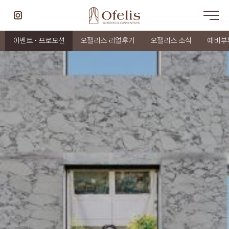
이벤트 · 프로모션
오펠리스 리얼후기
오펠리스 소식
예비부