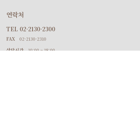
연락처
TEL
02-2130-2300
FAX
02-2130-2310
상담시간
10:00 ~ 18:00
위치
서울특별시 중구 세종대로9길 41
퍼시픽타워 20F 오펠리스
지번주소
서울 중구 서소문동 135
네비게이션
오펠리스