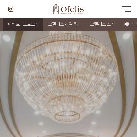
이벤트 · 프로모션
오펠리스 리얼후기
오펠리스 소식
예비부